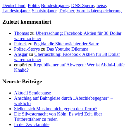
Deutschland
,
Politik
Bundestrojaner
,
DNS-Sperre
,
heise
,
Landestrojaner
,
Staatstrojaner
,
Trojaner
,
Vorratsdatenspeicherung
Zuletzt kommentiert
Thomas
zu
Überraschung: Facebook-Aktien für 38 Dollar
waren zu teuer
Patrick
zu
Pegida, die Sittenwächter der Satire
Polizei-Storys
zu
Das Youtube Dilemma
Ansgar
zu
Überraschung: Facebook-Aktien für 38 Dollar
waren zu teuer
empört
zu
Republikaner auf Abwegen: Wer ist Abdul-Latife
Khalid?
Neueste Beiträge
Aktuell Sendepause
Anschlag auf Bahngleise durch „Abschiebegegner“ –
wirklich?
Stellen sich Muslime nicht gegen den Terror?
Die Silvesternacht von Köln: Es wird Zeit, über
Trittbrettfahrer zu reden
In der Zwickmühle