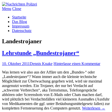
Menu
Close
Startseite
Das Blog
Impressum
Datenschutz
Landestrojaner
Lehrstunde „Bundestrojaner“
10. Oktober 2011
Dennis Knake
Hinterlasse einen Kommentar
Was lernen wir also aus der Affäre um den „Bundes-“ oder
„Landestrojaner“? Wann immer auch die kleinste technische
Möglichkeit zur Überwachung gegeben wird, wird sie maximal
ausgenutzt werden. Ein Trojaner, der nur bei Verdacht auf
„schwerste Verbrechen“, aka Terrorismus, Telefongespräche
abhören oder Screenshots von E-Mails oder Chats machen darf,
wird plötzlich bei Verdachtsfällen viel kleineren Ausmaßes (Ausfuhr
von Medikamenten die ggf. unter Betäubungsmittelgesetz fallen) zur
kompletten Fernsteuerung des Computers genutzt.
Weiterlesen
→