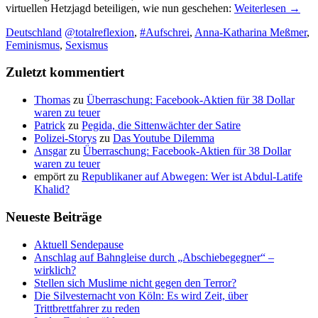
virtuellen Hetzjagd beteiligen, wie nun geschehen:
Weiterlesen
→
Deutschland
@totalreflexion
,
#Aufschrei
,
Anna-Katharina Meßmer
,
Feminismus
,
Sexismus
Zuletzt kommentiert
Thomas
zu
Überraschung: Facebook-Aktien für 38 Dollar
waren zu teuer
Patrick
zu
Pegida, die Sittenwächter der Satire
Polizei-Storys
zu
Das Youtube Dilemma
Ansgar
zu
Überraschung: Facebook-Aktien für 38 Dollar
waren zu teuer
empört
zu
Republikaner auf Abwegen: Wer ist Abdul-Latife
Khalid?
Neueste Beiträge
Aktuell Sendepause
Anschlag auf Bahngleise durch „Abschiebegegner“ –
wirklich?
Stellen sich Muslime nicht gegen den Terror?
Die Silvesternacht von Köln: Es wird Zeit, über
Trittbrettfahrer zu reden