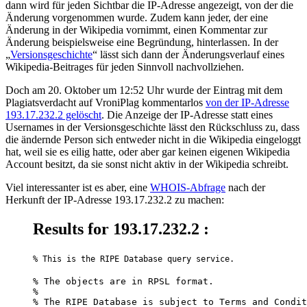
dann wird für jeden Sichtbar die IP-Adresse angezeigt, von der die
Änderung vorgenommen wurde. Zudem kann jeder, der eine
Änderung in der Wikipedia vornimmt, einen Kommentar zur
Änderung beispielsweise eine Begründung, hinterlassen. In der
„
Versionsgeschichte
“ lässt sich dann der Änderungsverlauf eines
Wikipedia-Beitrages für jeden Sinnvoll nachvollziehen.
Doch am 20. Oktober um 12:52 Uhr wurde der Eintrag mit dem
Plagiatsverdacht auf VroniPlag kommentarlos
von der IP-Adresse
193.17.232.2 gelöscht
. Die Anzeige der IP-Adresse statt eines
Usernames in der Versionsgeschichte lässt den Rückschluss zu, dass
die ändernde Person sich entweder nicht in die Wikipedia eingeloggt
hat, weil sie es eilig hatte, oder aber gar keinen eigenen Wikipedia
Account besitzt, da sie sonst nicht aktiv in der Wikipedia schreibt.
Viel interessanter ist es aber, eine
WHOIS-Abfrage
nach der
Herkunft der IP-Adresse 193.17.232.2 zu machen:
Results for 193.17.232.2 :
% This is the RIPE Database query service.
% The objects are in RPSL format.

%

% The RIPE Database is subject to Terms and Condit