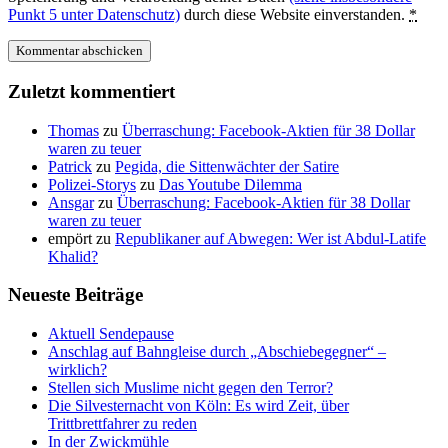
Punkt 5 unter Datenschutz)
durch diese Website einverstanden.
*
Zuletzt kommentiert
Thomas
zu
Überraschung: Facebook-Aktien für 38 Dollar
waren zu teuer
Patrick
zu
Pegida, die Sittenwächter der Satire
Polizei-Storys
zu
Das Youtube Dilemma
Ansgar
zu
Überraschung: Facebook-Aktien für 38 Dollar
waren zu teuer
empört
zu
Republikaner auf Abwegen: Wer ist Abdul-Latife
Khalid?
Neueste Beiträge
Aktuell Sendepause
Anschlag auf Bahngleise durch „Abschiebegegner“ –
wirklich?
Stellen sich Muslime nicht gegen den Terror?
Die Silvesternacht von Köln: Es wird Zeit, über
Trittbrettfahrer zu reden
In der Zwickmühle