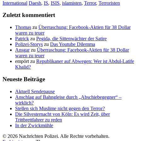
International
Daesh
,
IS
,
ISIS
,
islamisten
,
Terror
,
Terroristen
Zuletzt kommentiert
Thomas
zu
Überraschung: Facebook-Aktien für 38 Dollar
waren zu teuer
Patrick
zu
Pegida, die Sittenwächter der Satire
Polizei-Storys
zu
Das Youtube Dilemma
Ansgar
zu
Überraschung: Facebook-Aktien für 38 Dollar
waren zu teuer
empört
zu
Republikaner auf Abwegen: Wer ist Abdul-Latife
Khalid?
Neueste Beiträge
Aktuell Sendepause
Anschlag auf Bahngleise durch „Abschiebegegner“ –
wirklich?
Stellen sich Muslime nicht gegen den Terror?
Die Silvesternacht von Köln: Es wird Zeit, über
Trittbrettfahrer zu reden
In der Zwickmühle
© 2026 Nachrichten Polizei. Alle Rechte vorbehalten.