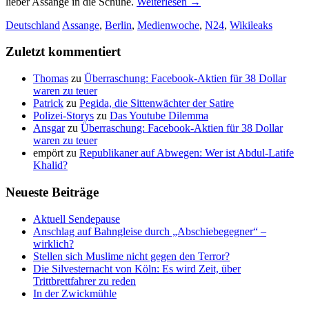
lieber Assange in die Schuhe.
Weiterlesen
→
Deutschland
Assange
,
Berlin
,
Medienwoche
,
N24
,
Wikileaks
Zuletzt kommentiert
Thomas
zu
Überraschung: Facebook-Aktien für 38 Dollar
waren zu teuer
Patrick
zu
Pegida, die Sittenwächter der Satire
Polizei-Storys
zu
Das Youtube Dilemma
Ansgar
zu
Überraschung: Facebook-Aktien für 38 Dollar
waren zu teuer
empört
zu
Republikaner auf Abwegen: Wer ist Abdul-Latife
Khalid?
Neueste Beiträge
Aktuell Sendepause
Anschlag auf Bahngleise durch „Abschiebegegner“ –
wirklich?
Stellen sich Muslime nicht gegen den Terror?
Die Silvesternacht von Köln: Es wird Zeit, über
Trittbrettfahrer zu reden
In der Zwickmühle