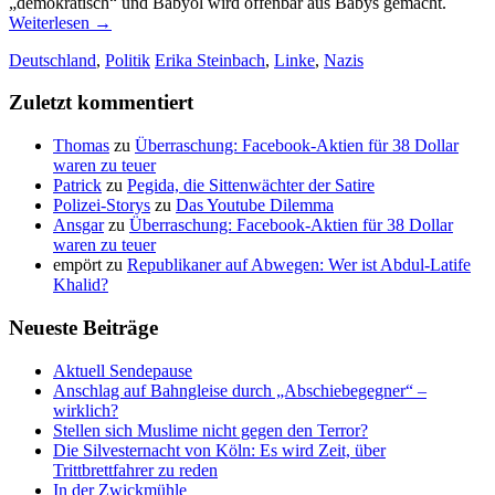
„demokratisch“ und Babyöl wird offenbar aus Babys gemacht.
Weiterlesen
→
Deutschland
,
Politik
Erika Steinbach
,
Linke
,
Nazis
Zuletzt kommentiert
Thomas
zu
Überraschung: Facebook-Aktien für 38 Dollar
waren zu teuer
Patrick
zu
Pegida, die Sittenwächter der Satire
Polizei-Storys
zu
Das Youtube Dilemma
Ansgar
zu
Überraschung: Facebook-Aktien für 38 Dollar
waren zu teuer
empört
zu
Republikaner auf Abwegen: Wer ist Abdul-Latife
Khalid?
Neueste Beiträge
Aktuell Sendepause
Anschlag auf Bahngleise durch „Abschiebegegner“ –
wirklich?
Stellen sich Muslime nicht gegen den Terror?
Die Silvesternacht von Köln: Es wird Zeit, über
Trittbrettfahrer zu reden
In der Zwickmühle