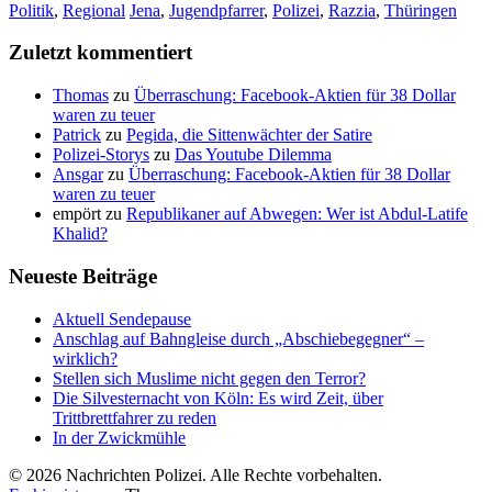
Politik
,
Regional
Jena
,
Jugendpfarrer
,
Polizei
,
Razzia
,
Thüringen
Zuletzt kommentiert
Thomas
zu
Überraschung: Facebook-Aktien für 38 Dollar
waren zu teuer
Patrick
zu
Pegida, die Sittenwächter der Satire
Polizei-Storys
zu
Das Youtube Dilemma
Ansgar
zu
Überraschung: Facebook-Aktien für 38 Dollar
waren zu teuer
empört
zu
Republikaner auf Abwegen: Wer ist Abdul-Latife
Khalid?
Neueste Beiträge
Aktuell Sendepause
Anschlag auf Bahngleise durch „Abschiebegegner“ –
wirklich?
Stellen sich Muslime nicht gegen den Terror?
Die Silvesternacht von Köln: Es wird Zeit, über
Trittbrettfahrer zu reden
In der Zwickmühle
© 2026 Nachrichten Polizei. Alle Rechte vorbehalten.