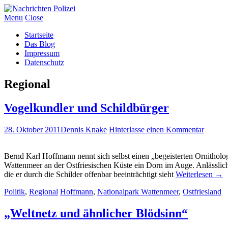
Menu
Close
Startseite
Das Blog
Impressum
Datenschutz
Regional
Vogelkundler und Schildbürger
28. Oktober 2011
Dennis Knake
Hinterlasse einen Kommentar
Bernd Karl Hoffmann nennt sich selbst einen „begeisterten Ornitho
Wattenmeer an der Ostfriesischen Küste ein Dorn im Auge. Anlässlic
die er durch die Schilder offenbar beeinträchtigt sieht
Weiterlesen
→
Politik
,
Regional
Hoffmann
,
Nationalpark Wattenmeer
,
Ostfriesland
„Weltnetz und ähnlicher Blödsinn“