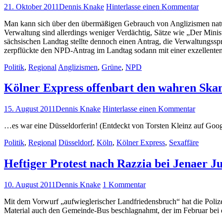
21. Oktober 2011
Dennis Knake
Hinterlasse einen Kommentar
Man kann sich über den übermäßigen Gebrauch von Anglizismen natür
Verwaltung sind allerdings weniger Verdächtig, Sätze wie „Der Minis
sächsischen Landtag stellte dennoch einen Antrag, die Verwaltungs
zerpflückte den NPD-Antrag im Landtag sodann mit einer exzellente
Politik
,
Regional
Anglizismen
,
Grüne
,
NPD
Kölner Express offenbart den wahren Ska
15. August 2011
Dennis Knake
Hinterlasse einen Kommentar
…es war eine Düsseldorferin! (Entdeckt von Torsten Kleinz auf Goo
Politik
,
Regional
Düsseldorf
,
Köln
,
Kölner Express
,
Sexaffäre
Heftiger Protest nach Razzia bei Jenaer 
10. August 2011
Dennis Knake
1 Kommentar
Mit dem Vorwurf „aufwieglerischer Landfriedensbruch“ hat die Poli
Material auch den Gemeinde-Bus beschlagnahmt, der im Februar bei