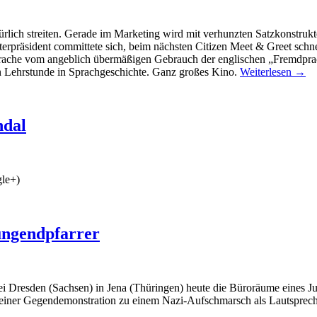
lich streiten. Gerade im Marketing wird mit verhunzten Satzkonstruk
terpräsident committete sich, beim nächsten Citizen Meet & Greet sch
sprache vom angeblich übermäßigen Gebrauch der englischen „Fremdpr
n Lehrstunde in Sprachgeschichte. Ganz großes Kino.
Weiterlesen
→
ndal
gle+)
Jungendpfarrer
zei Dresden (Sachsen) in Jena (Thüringen) heute die Büroräume eines
 einer Gegendemonstration zu einem Nazi-Aufschmarsch als Lautspre