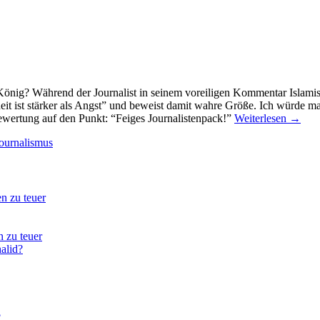
König? Während der Journalist in seinem voreiligen Kommentar Islamis
t ist stärker als Angst” und beweist damit wahre Größe. Ich würde mal
Bewertung auf den Punkt: “Feiges Journalistenpack!”
Weiterlesen
→
journalismus
n zu teuer
 zu teuer
alid?
?