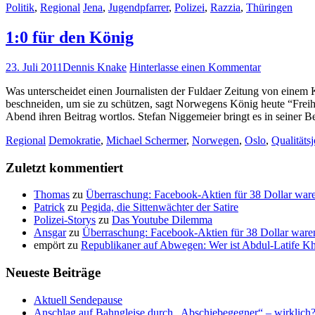
Politik
,
Regional
Jena
,
Jugendpfarrer
,
Polizei
,
Razzia
,
Thüringen
1:0 für den König
23. Juli 2011
Dennis Knake
Hinterlasse einen Kommentar
Was unterscheidet einen Journalisten der Fuldaer Zeitung von einem 
beschneiden, um sie zu schützen, sagt Norwegens König heute “Freihei
Abend ihren Beitrag wortlos. Stefan Niggemeier bringt es in seiner 
Regional
Demokratie
,
Michael Schermer
,
Norwegen
,
Oslo
,
Qualitäts
Zuletzt kommentiert
Thomas
zu
Überraschung: Facebook-Aktien für 38 Dollar ware
Patrick
zu
Pegida, die Sittenwächter der Satire
Polizei-Storys
zu
Das Youtube Dilemma
Ansgar
zu
Überraschung: Facebook-Aktien für 38 Dollar waren
empört
zu
Republikaner auf Abwegen: Wer ist Abdul-Latife Kh
Neueste Beiträge
Aktuell Sendepause
Anschlag auf Bahngleise durch „Abschiebegegner“ – wirklich