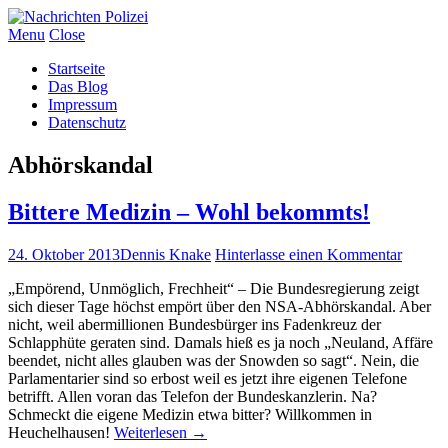
Menu
Close
Startseite
Das Blog
Impressum
Datenschutz
Abhörskandal
Bittere Medizin – Wohl bekommts!
24. Oktober 2013
Dennis Knake
Hinterlasse einen Kommentar
„Empörend, Unmöglich, Frechheit“ – Die Bundesregierung zeigt
sich dieser Tage höchst empört über den NSA-Abhörskandal. Aber
nicht, weil abermillionen Bundesbürger ins Fadenkreuz der
Schlapphüte geraten sind. Damals hieß es ja noch „Neuland, Affäre
beendet, nicht alles glauben was der Snowden so sagt“. Nein, die
Parlamentarier sind so erbost weil es jetzt ihre eigenen Telefone
betrifft. Allen voran das Telefon der Bundeskanzlerin. Na?
Schmeckt die eigene Medizin etwa bitter? Willkommen in
Heuchelhausen!
Weiterlesen
→