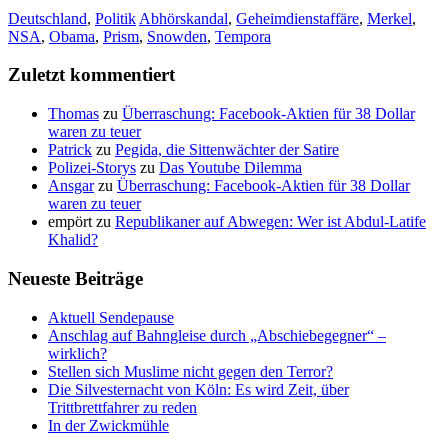
Deutschland
,
Politik
Abhörskandal
,
Geheimdienstaffäre
,
Merkel
,
NSA
,
Obama
,
Prism
,
Snowden
,
Tempora
Zuletzt kommentiert
Thomas
zu
Überraschung: Facebook-Aktien für 38 Dollar
waren zu teuer
Patrick
zu
Pegida, die Sittenwächter der Satire
Polizei-Storys
zu
Das Youtube Dilemma
Ansgar
zu
Überraschung: Facebook-Aktien für 38 Dollar
waren zu teuer
empört
zu
Republikaner auf Abwegen: Wer ist Abdul-Latife
Khalid?
Neueste Beiträge
Aktuell Sendepause
Anschlag auf Bahngleise durch „Abschiebegegner“ –
wirklich?
Stellen sich Muslime nicht gegen den Terror?
Die Silvesternacht von Köln: Es wird Zeit, über
Trittbrettfahrer zu reden
In der Zwickmühle