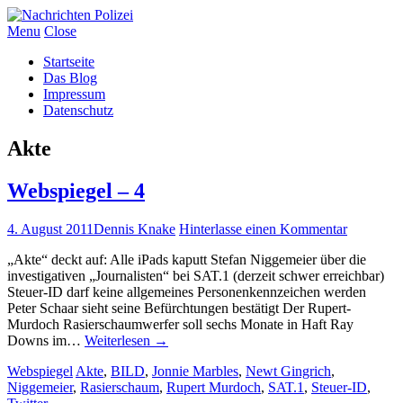
Menu
Close
Startseite
Das Blog
Impressum
Datenschutz
Akte
Webspiegel – 4
4. August 2011
Dennis Knake
Hinterlasse einen Kommentar
„Akte“ deckt auf: Alle iPads kaputt Stefan Niggemeier über die
investigativen „Journalisten“ bei SAT.1 (derzeit schwer erreichbar)
Steuer-ID darf keine allgemeines Personenkennzeichen werden
Peter Schaar sieht seine Befürchtungen bestätigt Der Rupert-
Murdoch Rasierschaumwerfer soll sechs Monate in Haft Ray
Downs im…
Weiterlesen
→
Webspiegel
Akte
,
BILD
,
Jonnie Marbles
,
Newt Gingrich
,
Niggemeier
,
Rasierschaum
,
Rupert Murdoch
,
SAT.1
,
Steuer-ID
,