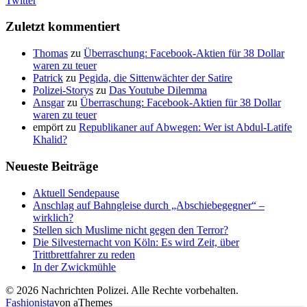
Twitter
Zuletzt kommentiert
Thomas
zu
Überraschung: Facebook-Aktien für 38 Dollar
waren zu teuer
Patrick
zu
Pegida, die Sittenwächter der Satire
Polizei-Storys
zu
Das Youtube Dilemma
Ansgar
zu
Überraschung: Facebook-Aktien für 38 Dollar
waren zu teuer
empört
zu
Republikaner auf Abwegen: Wer ist Abdul-Latife
Khalid?
Neueste Beiträge
Aktuell Sendepause
Anschlag auf Bahngleise durch „Abschiebegegner“ –
wirklich?
Stellen sich Muslime nicht gegen den Terror?
Die Silvesternacht von Köln: Es wird Zeit, über
Trittbrettfahrer zu reden
In der Zwickmühle
© 2026 Nachrichten Polizei. Alle Rechte vorbehalten.
Fashionista
von aThemes