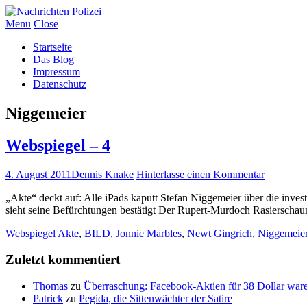
Menu
Close
Startseite
Das Blog
Impressum
Datenschutz
Niggemeier
Webspiegel – 4
4. August 2011
Dennis Knake
Hinterlasse einen Kommentar
„Akte“ deckt auf: Alle iPads kaputt Stefan Niggemeier über die inves
sieht seine Befürchtungen bestätigt Der Rupert-Murdoch Rasiersch
Webspiegel
Akte
,
BILD
,
Jonnie Marbles
,
Newt Gingrich
,
Niggemeie
Zuletzt kommentiert
Thomas
zu
Überraschung: Facebook-Aktien für 38 Dollar ware
Patrick
zu
Pegida, die Sittenwächter der Satire