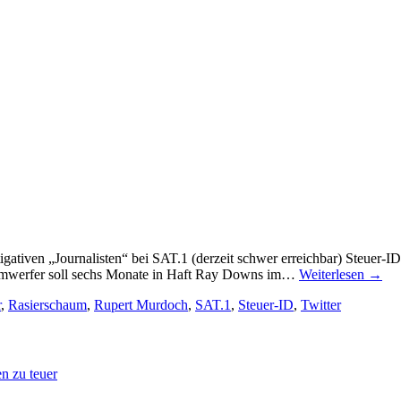
tigativen „Journalisten“ bei SAT.1 (derzeit schwer erreichbar) Steuer
aumwerfer soll sechs Monate in Haft Ray Downs im…
Weiterlesen
→
r
,
Rasierschaum
,
Rupert Murdoch
,
SAT.1
,
Steuer-ID
,
Twitter
n zu teuer