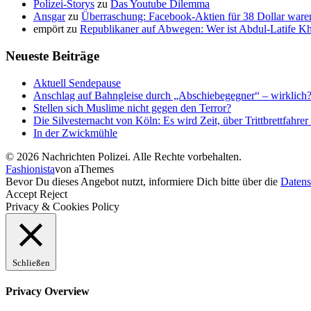
Polizei-Storys
zu
Das Youtube Dilemma
Ansgar
zu
Überraschung: Facebook-Aktien für 38 Dollar waren
empört
zu
Republikaner auf Abwegen: Wer ist Abdul-Latife Kh
Neueste Beiträge
Aktuell Sendepause
Anschlag auf Bahngleise durch „Abschiebegegner“ – wirklich
Stellen sich Muslime nicht gegen den Terror?
Die Silvesternacht von Köln: Es wird Zeit, über Trittbrettfahrer
In der Zwickmühle
© 2026 Nachrichten Polizei. Alle Rechte vorbehalten.
Fashionista
von aThemes
Bevor Du dieses Angebot nutzt, informiere Dich bitte über die
Datens
Accept
Reject
Privacy & Cookies Policy
Schließen
Privacy Overview