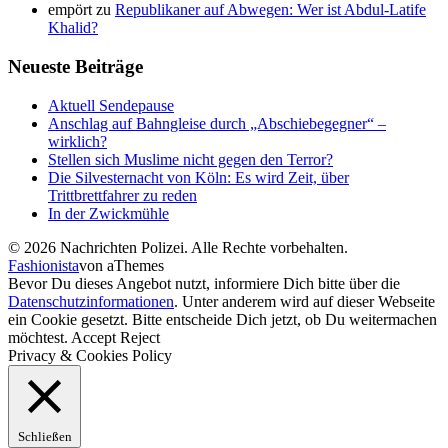
empört
zu
Republikaner auf Abwegen: Wer ist Abdul-Latife
Khalid?
Neueste Beiträge
Aktuell Sendepause
Anschlag auf Bahngleise durch „Abschiebegegner“ –
wirklich?
Stellen sich Muslime nicht gegen den Terror?
Die Silvesternacht von Köln: Es wird Zeit, über
Trittbrettfahrer zu reden
In der Zwickmühle
© 2026 Nachrichten Polizei. Alle Rechte vorbehalten.
Fashionista
von aThemes
Bevor Du dieses Angebot nutzt, informiere Dich bitte über die
Datenschutzinformationen
. Unter anderem wird auf dieser Webseite
ein Cookie gesetzt. Bitte entscheide Dich jetzt, ob Du weitermachen
möchtest.
Accept
Reject
Privacy & Cookies Policy
Schließen