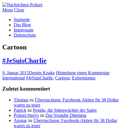
Menu
Close
Startseite
Das Blog
Impressum
Datenschutz
Cartoon
#JeSuisCharlie
9. Januar 2015
Dennis Knake
Hinterlasse einen Kommentar
International
#JeSuisCharlie
,
Cartoon
,
Extremismus
Zuletzt kommentiert
Thomas
zu
Überraschung: Facebook-Aktien für 38 Dollar
waren zu teuer
Patrick
zu
Pegida, die Sittenwächter der Satire
Polizei-Storys
zu
Das Youtube Dilemma
Ansgar
zu
Überraschung: Facebook-Aktien für 38 Dollar
waren zu teuer