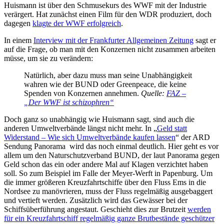
Huismann ist über den Schmusekurs des WWF mit der Industrie
verärgert. Hat zunächst einen Film für den WDR produziert, doch
dagegen
klagte der WWF erfolgreich
.
In einem
Interview mit der Frankfurter Allgemeinen Zeitung
sagt er
auf die Frage, ob man mit den Konzernen nicht zusammen arbeiten
müsse, um sie zu verändern:
Natürlich, aber dazu muss man seine Unabhängigkeit
wahren wie der BUND oder Greenpeace, die keine
Spenden von Konzernen annehmen.
Quelle:
FAZ –
„Der WWF ist schizophren“
Doch ganz so unabhängig wie Huismann sagt, sind auch die
anderen Umweltverbände längst nicht mehr. In „
Geld statt
Widerstand – Wie sich Umweltverbände kaufen lassen
“ der ARD
Sendung Panorama wird das noch einmal deutlich. Hier geht es vor
allem um den Naturschutzverband BUND, der laut Panorama gegen
Geld schon das ein oder andere Mal auf Klagen verzichtet haben
soll. So zum Beispiel im Falle der Meyer-Werft in Papenburg. Um
die immer größeren Kreuzfahrtschiffe über den Fluss Ems in die
Nordsee zu manövrieren, muss der Fluss regelmäßig ausgebaggert
und vertieft werden. Zusätzlich wird das Gewässer bei der
Schiffsüberführung angestaut. Geschieht dies zur Brutzeit
werden
für ein Kreuzfahrtschiff regelmäßig ganze Brutbestände geschützer