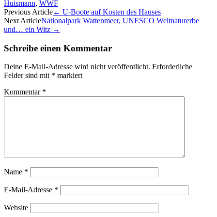
Huismann
,
WWF
Artikel-
Previous Article
←
U-Boote auf Kosten des Hauses
Next Article
Nationalpark Wattenmeer, UNESCO Weltnaturerbe
Navigation
und… ein Witz
→
Schreibe einen Kommentar
Deine E-Mail-Adresse wird nicht veröffentlicht.
Erforderliche
Felder sind mit
*
markiert
Kommentar
*
Name
*
E-Mail-Adresse
*
Website