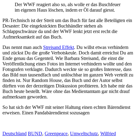
Der WWF reagiert also so, als wolle er das Buschfeuer
im eigenen Haus löschen, indem er Öl darauf giesst.
PR-Technisch ist der Streit um das Buch für fast alle Beteiligten ein
Desaster: Die eingeknickten Buchhändler stehen als
Schlappschwänze da und der WWF lenkt jetzt erst recht die
Aufmerksamkeit auf das Buch.
Das nennt man auch
Streisand Effekt
. Du willst etwas verhindern
und zückst Du die große Verbotskeule. Doch damit erreichst Du am
Ende genau das Gegenteil. Wie Barbara Streisand, die einst die
Veröffentlichung eines Fotos im Internet verhindern wollte und den
Fotografen verklagte. Dadurch weckte sie so großes Interesse, dass
das Bild nun tausendfach und unlöschbar im ganzen Web verteilt zu
finden ist. Nur Random House, das Buch und der Autor selbst
dürften von der derzeitigen Diskussion profitieren. Ich habe mir das
Buch heute bestellt. Wäre ohne das Medientamtam gar nicht drauf
aufmerksam geworden.
So hat sich der WWF mit seiner Haltung einen echten Bärendienst
erweisen. Einen Pandabärendienst sozusagen
Deutschland
BUND
,
Greenpeace
,
Umweltschutz
,
Wilfried