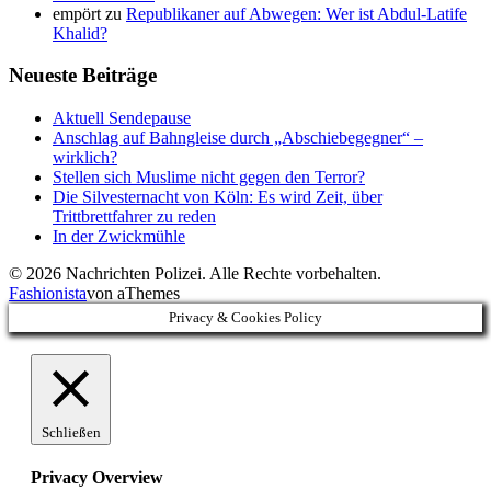
empört
zu
Republikaner auf Abwegen: Wer ist Abdul-Latife
Khalid?
Neueste Beiträge
Aktuell Sendepause
Anschlag auf Bahngleise durch „Abschiebegegner“ –
wirklich?
Stellen sich Muslime nicht gegen den Terror?
Die Silvesternacht von Köln: Es wird Zeit, über
Trittbrettfahrer zu reden
In der Zwickmühle
© 2026 Nachrichten Polizei. Alle Rechte vorbehalten.
Fashionista
von aThemes
Privacy & Cookies Policy
Schließen
Privacy Overview