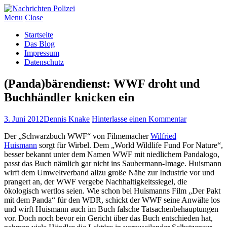
Menu
Close
Startseite
Das Blog
Impressum
Datenschutz
(Panda)bärendienst: WWF droht und
Buchhändler knicken ein
3. Juni 2012
Dennis Knake
Hinterlasse einen Kommentar
Der „Schwarzbuch WWF“ von Filmemacher
Wilfried
Huismann
sorgt für Wirbel. Dem „World Wildlife Fund For Nature“,
besser bekannt unter dem Namen WWF mit niedlichem Pandalogo,
passt das Buch nämlich gar nicht ins Saubermann-Image. Huismann
wirft dem Umweltverband allzu große Nähe zur Industrie vor und
prangert an, der WWF vergebe Nachhaltigkeitssiegel, die
ökologisch wertlos seien. Wie schon bei Huismanns Film „Der Pakt
mit dem Panda“ für den WDR, schickt der WWF seine Anwälte los
und wirft Huismann auch im Buch falsche Tatsachenbehauptungen
vor. Doch noch bevor ein Gericht über das Buch entschieden hat,