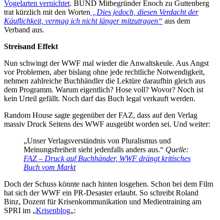
Vogelarten vernichtet
. BUND Mitbegründer Enoch zu Guttenberg
trat kürzlich mit den Worten
„Dies jedoch, diesen Verdacht der
Käuflichkeit, vermag ich nicht länger mitzutragen“
aus dem
Verband aus.
Streisand Effekt
Nun schwingt der WWF mal wieder die Anwaltskeule. Aus Angst
vor Problemen, aber bislang ohne jede rechtliche Notwendigkeit,
nehmen zahlreiche Buchhändler die Lektüre daraufhin gleich aus
dem Programm. Warum eigentlich? Hose voll? Wovor? Noch ist
kein Urteil gefällt. Noch darf das Buch legal verkauft werden.
Random House sagte gegenüber der FAZ, dass auf den Verlag
massiv Druck Seitens des WWF ausgeübt worden sei. Und weiter:
„Unser Verlagsverständnis von Pluralismus und
Meinungsfreiheit sieht jedenfalls anders aus.“
Quelle:
FAZ – Druck auf Buchhänder, WWF drängt kritisches
Buch vom Markt
Doch der Schuss könnte nach hinten losgehen. Schon bei dem Film
hat sich der WWF ein PR-Desaster erlaubt. So schreibt Roland
Binz, Dozent für Krisenkommunikation und Medientraining am
SPRI im „
Krisenblog
„: