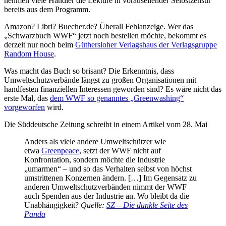
nehmen viele Händler die Lektüre in vorauseilender Selbstzensur
bereits aus dem Programm.
Amazon? Libri? Buecher.de? Überall Fehlanzeige. Wer das
„Schwarzbuch WWF“ jetzt noch bestellen möchte, bekommt es
derzeit nur noch beim
Güthersloher Verlagshaus der Verlagsgruppe
Random House
.
Was macht das Buch so brisant? Die Erkenntnis, dass
Umweltschutzverbände längst zu großen Organisationen mit
handfesten finanziellen Interessen geworden sind? Es wäre nicht das
erste Mal, das
dem WWF so genanntes „Greenwashing“
vorgeworfen
wird.
Die Süddeutsche Zeitung schreibt in einem Artikel vom 28. Mai
Anders als viele andere Umweltschützer wie
etwa
Greenpeace
, setzt der WWF nicht auf
Konfrontation, sondern möchte die Industrie
„umarmen“ – und so das Verhalten selbst von höchst
umstrittenen Konzernen ändern. […] Im Gegensatz zu
anderen Umweltschutzverbänden nimmt der WWF
auch Spenden aus der Industrie an. Wo bleibt da die
Unabhängigkeit?
Quelle:
SZ – Die dunkle Seite des
Panda