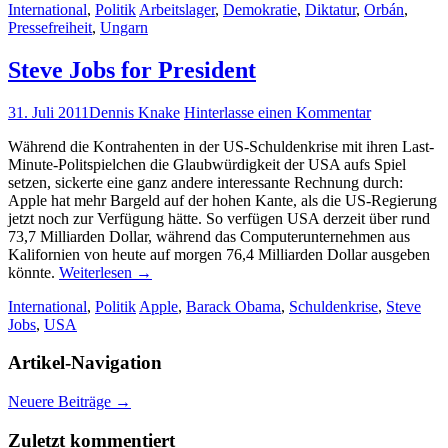
International
,
Politik
Arbeitslager
,
Demokratie
,
Diktatur
,
Orbán
,
Pressefreiheit
,
Ungarn
Steve Jobs for President
31. Juli 2011
Dennis Knake
Hinterlasse einen Kommentar
Während die Kontrahenten in der US-Schuldenkrise mit ihren Last-
Minute-Politspielchen die Glaubwürdigkeit der USA aufs Spiel
setzen, sickerte eine ganz andere interessante Rechnung durch:
Apple hat mehr Bargeld auf der hohen Kante, als die US-Regierung
jetzt noch zur Verfügung hätte. So verfügen USA derzeit über rund
73,7 Milliarden Dollar, während das Computerunternehmen aus
Kalifornien von heute auf morgen 76,4 Milliarden Dollar ausgeben
könnte.
Weiterlesen
→
International
,
Politik
Apple
,
Barack Obama
,
Schuldenkrise
,
Steve
Jobs
,
USA
Artikel-Navigation
Neuere Beiträge
→
Zuletzt kommentiert