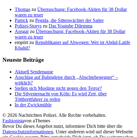
Thomas
zu
Überraschung: Facebook-Aktien für 38 Dollar
waren zu teuer
Patrick
zu
Pegida, die Sittenwächter der Satire
Polizei-Storys
zu
Das Youtube Dilemma
Ansgar
zu
Überraschung: Facebook-Aktien für 38 Dollar
waren zu teuer
empört
zu
Republikaner auf Abwegen: Wer ist Abdul-Latife
Khalid?
Neueste Beiträge
Aktuell Sendepause
Anschlag auf Bahngleise durch „Abschiebegegner“ –
wirklich?
Stellen sich Muslime nicht gegen den Terror?
Die Silvesternacht von Köln: Es wird Zeit, über
Trittbrettfahrer zu reden
In der Zwickmühle
© 2026 Nachrichten Polizei. Alle Rechte vorbehalten.
Fashionista
von aThemes
Bevor Du dieses Angebot nutzt, informiere Dich bitte über die
Datenschutzinformationen
. Unter anderem wird auf dieser Webseite