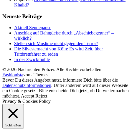
Khalid?
Neueste Beiträge
Aktuell Sendepause
Anschlag auf Bahngleise durch „Abschiebegegner“ –
wirklich?
Stellen sich Muslime nicht gegen den Terror?
Die Silvesternacht von Köln: Es wird Zeit, über
Trittbrettfahrer zu reden
In der Zwickmühle
© 2026 Nachrichten Polizei. Alle Rechte vorbehalten.
Fashionista
von aThemes
Bevor Du dieses Angebot nutzt, informiere Dich bitte über die
Datenschutzinformationen
. Unter anderem wird auf dieser Webseite
ein Cookie gesetzt. Bitte entscheide Dich jetzt, ob Du weitermachen
möchtest.
Accept
Reject
Privacy & Cookies Policy
Schließen