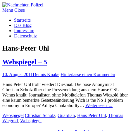
Menu
Close
Startseite
Das Blog
Impressum
Datenschutz
Hans-Peter Uhl
Webspiegel – 5
10. August 2011
Dennis Knake
Hinterlasse einen Kommentar
Hans-Peter Uhl trollt wieder! Diesmal: Die böse Anonymität
Christian Scholz über eine Pressemeldung aus dem Hause CSU
Wenns knallt: Journalisten ohne Mobiltelefon Thomas Wiegold über
eine kaum bemerkte Gesetzesänderung Wich is the No 1 problem
economy in Europe? Aditya Chakrabortty…
Weiterlesen
→
Webspiegel
Christian Scholz
,
Guardian
,
Hans-Peter Uhl
,
Thomas
Wiegold
,
Webspiegel