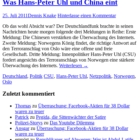
Was Hans-Peter Uhl und China eint
25. Juli 2011
Dennis Knake
Hinterlasse einen Kommentar
Ob das wohl Absicht war? Der Deutschlandfunk brachte in seinen
Nachrichten heute morgen folgende drei Meldungen in Reihe: Erste
Meldung: Die Chinesen verstärken die Überwachung des Internets.
Zweite Meldung: Norwegens König findet, die richtige Antwort auf
den Terroranschlag von Oslo wäre eine offene und freie
Gesellschaft. Dritte Meldung: Innenpolitiker Hans-Peter Uhl (CSU)
fordert angesichts des Terroranschlags von Norwegen eine stärkere
Überwachung des Internets.
Weiterlesen
→
Deutschland
,
Politik
CSU
,
Hans-Peter Uhl
,
Netzpolitik
,
Norwegen
,
Oslo
Zuletzt kommentiert
Thomas
zu
Überraschung: Facebook-Aktien für 38 Dollar
waren zu teuer
Patrick
zu
Pegida, die Sittenwächter der Satire
Polizei-Storys
zu
Das Youtube Dilemma
Ansgar
zu
Überraschung: Facebook-Aktien für 38 Dollar
waren zu teuer
empört
zu
Republikaner auf Abwegen: Wer ist Abdul-Latife